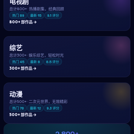
电视剧
总计
800+
·
热播剧集，经典回顾
热门
89
最新
15
9.1
评分
800+
部作品 →
综艺
总计
300+
·
娱乐综艺，轻松时光
热门
45
最新
8
8.5
评分
300+
部作品 →
动漫
总计
500+
·
二次元世界，无限精彩
热门
78
最新
12
9.3
评分
500+
部作品 →
2,800+