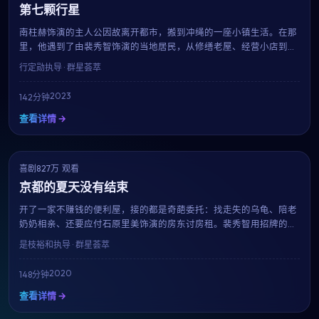
第七颗行星
南柱赫饰演的主人公因故离开都市，搬到冲绳的一座小镇生活。在那
里，他遇到了由裴秀智饰演的当地居民，从修缮老屋、经营小店到适
应慢节奏的生活，每一帧都像一杯温热的茶。行定勋用治愈系的影像
行定勋
执导 · 群星荟萃
告诉我们：人生没有标准答案。
2023
142分钟
查看详情 →
喜剧
NEW
827万 观看
8.4
京都的夏天没有结束
开了一家不赚钱的便利屋，接的都是奇葩委托：找走失的乌龟、陪老
奶奶相亲、还要应付石原里美饰演的房东讨房租。裴秀智用招牌的呆
萌表演，把一地鸡毛的生活过出了笑中带泪的味道。是枝裕和的喜剧
是枝裕和
执导 · 群星荟萃
调度举重若轻，看完只想再看一遍。
2020
148分钟
查看详情 →