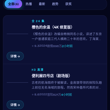
全部
(6)
热播
最新
趋势
获奖
全 24 集
樱色的余温（4K 修复版）
《樱色的余温》改编自畅销同名小说，讲述了东京
热播
一户普通家庭三代人横跨二十年的悲欢。丁海寅、
上户彩、池昌旭三位实力派演员贡献了教科书级表
2024
⭐
9.3
剧情
896万
2小时前
演。罗泓轸用平实的镜头记录时代变迁中的小人物
命运。
详情 →
HD 高清
便利屋四号店（剧场版）
古老的航海图终于被解读，金高银带领的探险队踏
NEW
上前往无名海域的旅程。然而宋仲基所代表的对手
势力也在暗中追击。横跨三大洋的真人实景拍摄、
2022
⭐
8.6
冒险
821万
4小时前
震撼的水下特效，金基德用136分钟带来一场视觉与
情感的双重盛宴。
详情 →