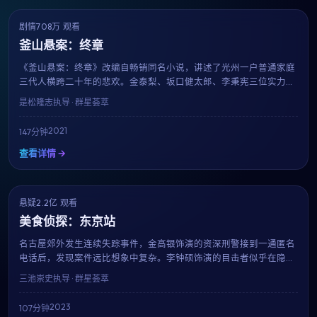
剧情
708万 观看
8.8
获奖
釜山悬案：终章
《釜山悬案：终章》改编自畅销同名小说，讲述了光州一户普通家庭
三代人横跨二十年的悲欢。金泰梨、坂口健太郎、李秉宪三位实力派
演员贡献了教科书级表演。是松隆志用平实的镜头记录时代变迁中的
是松隆志
执导 · 群星荟萃
小人物命运。
2021
147分钟
查看详情 →
悬疑
2.2亿 观看
7.1
趋势
美食侦探：东京站
名古屋郊外发生连续失踪事件，金高银饰演的资深刑警接到一通匿名
电话后，发现案件远比想象中复杂。李钟硕饰演的目击者似乎在隐瞒
什么，而每一条线索都将他们带向一个被尘封多年的秘密。三池崇史
三池崇史
执导 · 群星荟萃
延续其冷峻的叙事风格，剧情反转层出不穷。
2023
107分钟