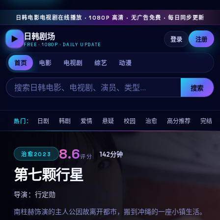
日韩电影电视剧在线播放 · 1080P 高清 · 无广告免费 · 每日同步更新
日韩剧场
▶
登录
注册
FREE · 1080P · DAILY UPDATE
首页
电影
电视剧
综艺
动漫
搜索
日剧
韩剧
爱情
悬疑
校园
治愈
高分推荐
完结
热门：
8.6
142分钟
治愈
2023
评分
第七颗行星
导演：
行定勋
南柱赫饰演的主人公因故离开都市，搬到冲绳的一座小镇生活。