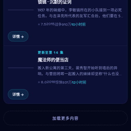
锁链 · 沉默的证词
1937 年的硝烟中，李敏镐所在的小队接到一项必死
热播
任务。与吉泽亮所代表的友军汇合后，他们要在 55
小时内完成不可能。园子温以克制的笔触，呈现了
2015
⭐
7.5
战争
910万
10小时前
战争中最微小却最珍贵的人性微光。
详情 →
更新至第 14 集
魔法师的便当店
搬入新公寓的第三天，裴秀智开始听到墙后的异
NEW
响。与菅田将晖一起搬入的妹妹却坚称"什么也没听
到"。当真相终于显现，所有看似日常的细节都成了
2016
⭐
8.0
惊悚
931万
12小时前
恐惧的来源。罗鸿振用极简的音效与克制的镜头，
呈现一部令人后劲十足的心理惊悚片。
详情 →
加载更多内容