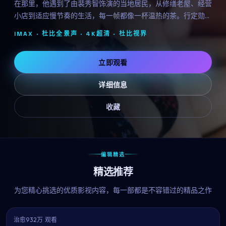
在那里，他遇到了由裴秀智饰演的当地居民，从修缮老屋、经营
小店到适应慢节奏的生活，每一帧都像一杯温热的茶。行定勋用
治愈系的影像告诉我们：人生没有标准答案。
IMAX · 杜比全景声 · 4K超清 ·
杜比视界
立即观看
详细信息
收藏
编辑精选
精选推荐
为您精心挑选的优质影视内容，每一部都是不容错过的精品之作
治愈
932万 观看
8.6
热播