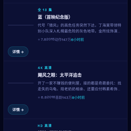
全 13 集
蓝（首映纪念版）
代号「猎风」的高危任务突然下达，丁海寅带领特
获奖
别小队深入札幌最危险的灰色地带。金所炫饰演的
搭档另有任务，每一次交火都关乎信念与生死。北
2015
⭐
7.8
动作
147万
6小时前
野武招牌的硬核动作场面再度升级。
详情 →
4K 高清
飓风之眼：太平洋追击
开了一家不赚钱的便利屋，接的都是奇葩委托：找
趋势
走失的乌龟、陪老奶奶相亲、还要应付韩素希饰演
的房东讨房租。松本润用招牌的呆萌表演，把一地
2016
⭐
6.8
喜剧
143万
8小时前
鸡毛的生活过出了笑中带泪的味道。金基德的喜剧
调度举重若轻，看完只想再看一遍。
详情 →
HD 高清