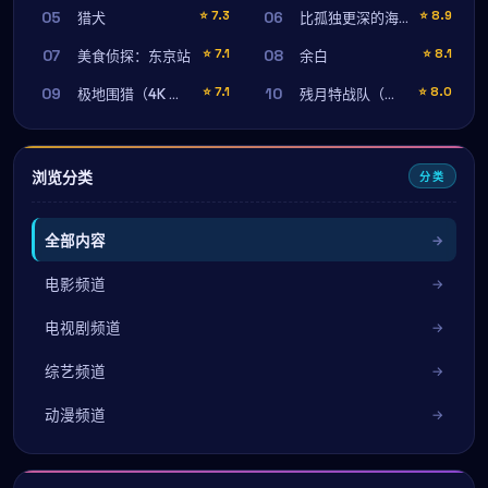
05
06
⭐
7.3
⭐
8.9
猎犬
比孤独更深的海洋
07
08
⭐
7.1
⭐
8.1
美食侦探：东京站
余白
09
10
⭐
7.1
⭐
8.0
极地围猎（4K 修复版）
残月特战队（加长完整版）
浏览分类
分类
全部内容
电影频道
电视剧频道
综艺频道
动漫频道