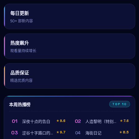
每日更新
50+ 部新内容
热度飙升
观看量持续增长
品质保证
精选优质内容
本周热播榜
TOP 10
01
02
⭐
9.6
⭐
7.6
深夜十点的告白
人造黎明（特别篇）
03
04
⭐
9.7
⭐
8.5
涩谷十字路口的雨（完结篇）
海街日记